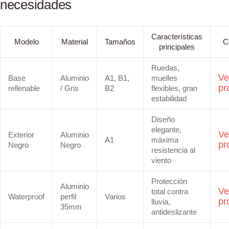
necesidades
Características
Modelo
Material
Tamaños
C
principales
Ruedas,
Ve
Base
Aluminio
A1, B1,
muelles
pr
rellenable
/ Gris
B2
flexibles, gran
estabilidad
Diseño
elegante,
Ve
Exterior
Aluminio
A1
máxima
pr
Negro
Negro
resistencia al
viento
Protección
Aluminio
Ve
total contra
Waterproof
perfil
Varios
pr
lluvia,
35mm
antideslizante