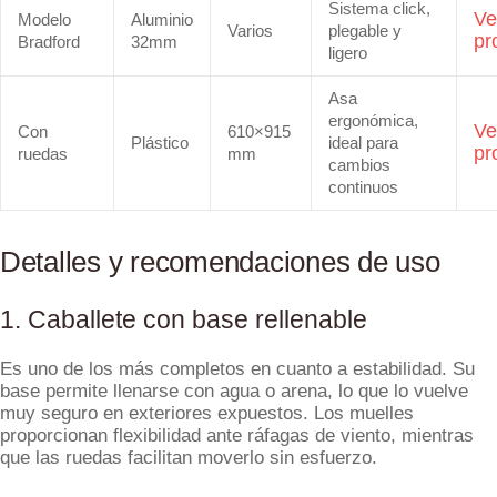
Sistema click,
Ve
Modelo
Aluminio
Varios
plegable y
pr
Bradford
32mm
ligero
Asa
ergonómica,
Ve
Con
610×915
Plástico
ideal para
pr
ruedas
mm
cambios
continuos
Detalles y recomendaciones de uso
1. Caballete con base rellenable
Es uno de los más completos en cuanto a estabilidad. Su
base permite llenarse con agua o arena, lo que lo vuelve
muy seguro en exteriores expuestos. Los muelles
proporcionan flexibilidad ante ráfagas de viento, mientras
que las ruedas facilitan moverlo sin esfuerzo.