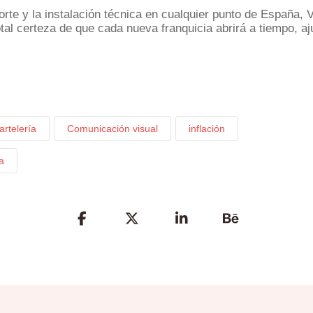
porte y la instalación técnica en cualquier punto de España,
otal certeza de que cada nueva franquicia abrirá a tiempo, 
artelería
Comunicación visual
inflación
a
Share
the
Post