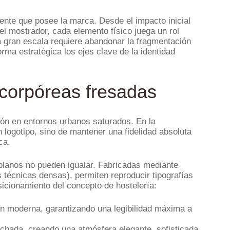
ente que posee la marca. Desde el impacto inicial
el mostrador, cada elemento físico juega un rol
 a gran escala requiere abandonar la fragmentación
rma estratégica los ejes clave de la identidad
 corpóreas fresadas
ción en entornos urbanos saturados. En la
n logotipo, sino de mantener una fidelidad absoluta
ca.
planos no pueden igualar. Fabricadas mediante
s técnicas densas), permiten reproducir tipografías
sicionamiento del concepto de hostelería:
n moderna, garantizando una legibilidad máxima a
 fachada, creando una atmósfera elegante, sofisticada