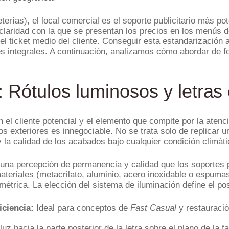
rías), el local comercial es el soporte publicitario más pot
a claridad con la que se presentan los precios en los menús d
el ticket medio del cliente. Conseguir esta estandarización
s integrales. A continuación, analizamos cómo abordar de fo
: Rótulos luminosos y letras
n el cliente potencial y el elemento que compite por la aten
os exteriores es innegociable. No se trata solo de replicar u
 y la calidad de los acabados bajo cualquier condición climáti
 una percepción de permanencia y calidad que los soportes 
ateriales (metacrilato, aluminio, acero inoxidable o espuma
imétrica. La elección del sistema de iluminación define el po
iciencia:
Ideal para conceptos de
Fast Casual
y restauració
luz hacia la parte posterior de la letra sobre el plano de la